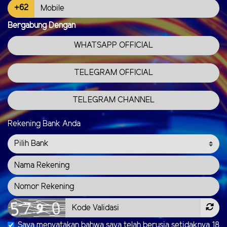
+62
Bergabung Dengan
WHATSAPP OFFICIAL
TELEGRAM OFFICIAL
TELEGRAM CHANNEL
Rekening Bank Anda
Saya menyatakan bahwa saya telah berusia setidaknya 18