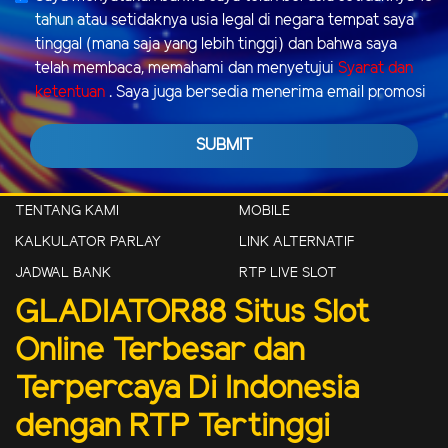
tahun atau setidaknya usia legal di negara tempat saya
tinggal (mana saja yang lebih tinggi) dan bahwa saya
telah membaca, memahami dan menyetujui
Syarat dan
ketentuan
. Saya juga bersedia menerima email promosi
SUBMIT
TENTANG KAMI
MOBILE
KALKULATOR PARLAY
LINK ALTERNATIF
JADWAL BANK
RTP LIVE SLOT
GLADIATOR88 Situs Slot
Online Terbesar dan
Terpercaya Di Indonesia
dengan RTP Tertinggi