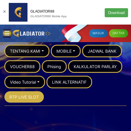
×
GLADIATOR88
Download
GLADIATOR88 Mobile App
MASUK
DAFTAR
TENTANG KAMI
MOBILE
JADWAL BANK
VOUCHER88
Phising
KALKULATOR PARLAY
Video Tutorial
LINK ALTERNATIF
RTP LIVE SLOT