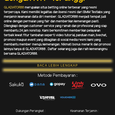
GLADIATOR88
merupakan situs betting online terbesar yang resmi
terpercaya. Kami memiliki legalitas dan lisensi resmi dari BMM Testlabs yang
menjamin keamanan data diri member. GLADIATOR88 menjadi tempat judi
online dengan permaian yang fair dan memberikan kemenangan pasti.
Dilengkapi dengan customer service yang ramah dan profesional yang siap
membantu 24 jam nonstop. Kami berkomitmen memberikan pelayanan
terbaik lewat fitur tambahan seperti video tutorial, panduan main, livechat,
promosi maupun event yang dibagikan di sosial media resmi kami yang
membantu member menuju kemenangan. Nikmati bonus menarik dan promosi
lainnya hanya di GLADIATOR88 . Daftar sekarang juga dan raih kemenangmu
bersama GLADIATOR88.
...
BACA LEBIH LENGKAP
Metode Pembayaran :
Dukungan Perangkat :
Keamanan Terjamin :