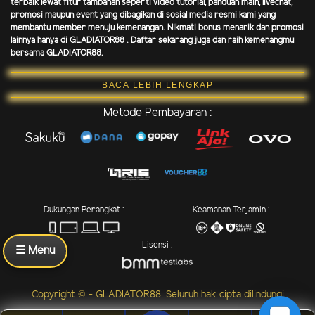
terbaik lewat fitur tambahan seperti video tutorial, panduan main, livechat,
promosi maupun event yang dibagikan di sosial media resmi kami yang
membantu member menuju kemenangan. Nikmati bonus menarik dan promosi
lainnya hanya di GLADIATOR88 . Daftar sekarang juga dan raih kemenangmu
bersama GLADIATOR88.
...
BACA LEBIH LENGKAP
Metode Pembayaran :
Dukungan Perangkat :
Keamanan Terjamin :
Lisensi :
☰ Menu
Copyright © - GLADIATOR88. Seluruh hak cipta dilindungi