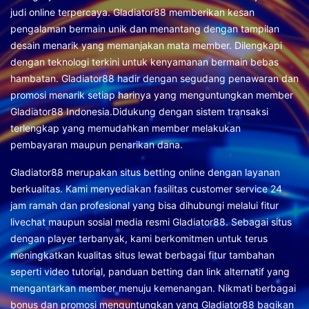
judi online terpercaya.
Gladiator88 memberikan kesan
pengalaman bermain unik dan menantang dengan tampilan
desain menarik yang memanjakan mata member.
Dilengkapi
dengan teknologi terkini untuk kenyamanan bermain bebas
hambatan. Gladiator88 hadir dengan segudang penawaran dan
promosi menarik setiap harinya yang menguntungkan member
Gladiator88 Indonesia.
Didukung dengan sistem transaksi
terlengkap yang memudahkan member melakukan
pembayaran maupun penarikan dana.
Gladiator88 merupakan situs betting online dengan layanan
berkualitas. Kami menyediakan fasilitas customer service 24
jam ramah dan profesional yang bisa dihubungi melalui fitur
livechat maupun sosial media resmi Gladiator88. Sebagai situs
dengan player terbanyak, kami berkomitmen untuk terus
meningkatkan kualitas situs lewat berbagai fitur tambahan
seperti video tutorial, panduan betting dan link alternatif yang
mengantarkan member menuju kemenangan. Nikmati berbagai
bonus dan promosi menguntungkan yang Gladiator88 bagikan