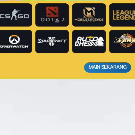
MAIN SEKARANG