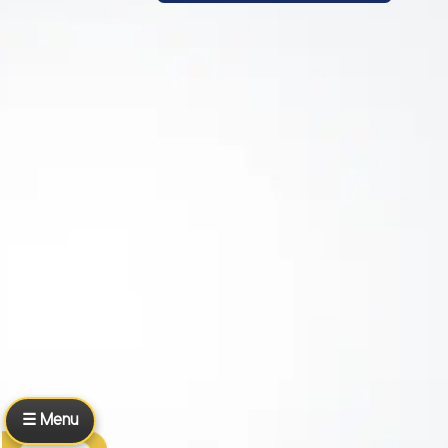
☰ Menu