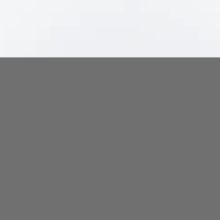
KALKULATOR PARLAY
LINK ALTERNATIF
J
Lisensi
Slot Online Terbesar dan