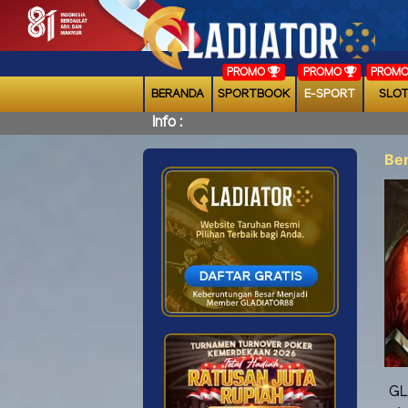
PROMO
PROMO
PROMO
PROM
BERANDA
SPORTBOOK
E-SPORT
SLO
Info :
Be
GL