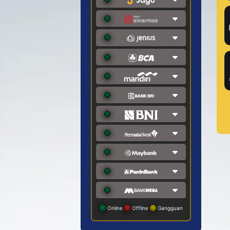
Online
Offline
Gangguan