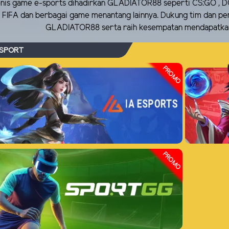
enis game e-sports dihadirkan GLADIATOR88 seperti CS:GO , 
FIFA dan berbagai game menantang lainnya. Dukung tim dan pe
GLADIATOR88 serta raih kesempatan mendapatkan
SPORT
PROMO
PROMO