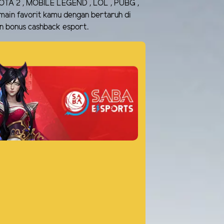
DOTA 2 , MOBILE LEGEND , LOL , PUBG ,
main favorit kamu dengan bertaruh di
 bonus cashback esport.