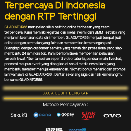
Terpercaya Di Indonesia
dengan RTP Tertinggi
GLADIATOR88
merupakan situs betting online terbesar yang resmi
terpercaya. Kami memiliki legalitas dan lisensi resmi dari BMM Testlabs yang
menjamin keamanan data diri member. GLADIATOR88 menjadi tempat judi
online dengan permaian yang fair dan memberikan kemenangan pasti.
Dilengkapi dengan customer service yang ramah dan profesional yang siap
membantu 24 jam nonstop. Kami berkomitmen memberikan pelayanan
terbaik lewat fitur tambahan seperti video tutorial, panduan main, livechat,
promosi maupun event yang dibagikan di sosial media resmi kami yang
membantu member menuju kemenangan. Nikmati bonus menarik dan promosi
lainnya hanya di GLADIATOR88 . Daftar sekarang juga dan raih kemenangmu
bersama GLADIATOR88.
...
BACA LEBIH LENGKAP
Metode Pembayaran :