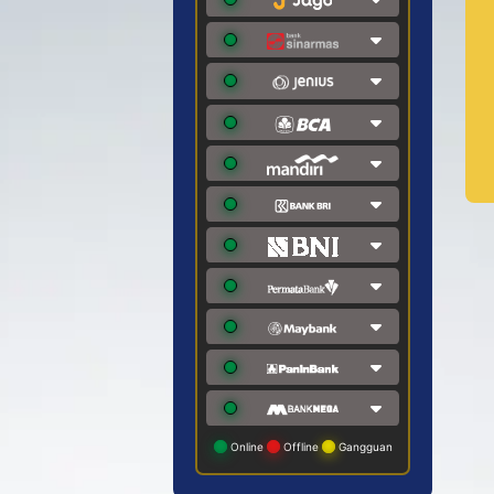
Online
Offline
Gangguan