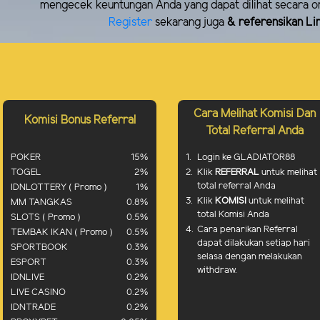
mengecek keuntungan Anda yang dapat dilihat secara o
Register
sekarang juga
& referensikan Li
Cara Melihat Komisi Dan
Komisi Bonus Referral
Total Referral Anda
POKER
15%
1.
Login ke GLADIATOR88
TOGEL
2%
2.
Klik
REFERRAL
untuk melihat
total referral Anda
IDNLOTTERY ( Promo )
1%
3.
Klik
KOMISI
untuk melihat
MM TANGKAS
0.8%
total Komisi Anda
SLOTS ( Promo )
0.5%
4.
Cara penarikan Referral
TEMBAK IKAN ( Promo )
0.5%
dapat dilakukan setiap hari
SPORTBOOK
0.3%
selasa dengan melakukan
ESPORT
0.3%
withdraw.
IDNLIVE
0.2%
LIVE CASINO
0.2%
IDNTRADE
0.2%