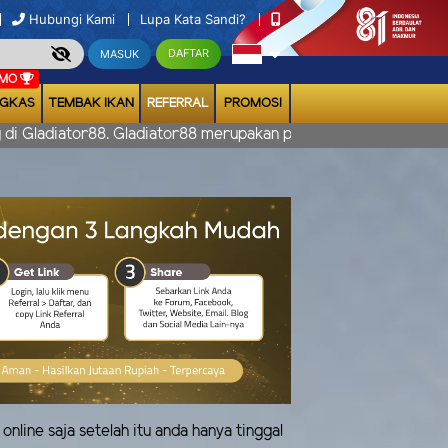
Hubungi Kami
Lupa Kata Sandi?
DAFTAR
OMO
NGKAS
TEMBAK IKAN
REFERRAL
PROMOSI
iator88. Gladiator88 merupakan platform judi online terbaik dan 
nline saja setelah itu anda hanya tinggal