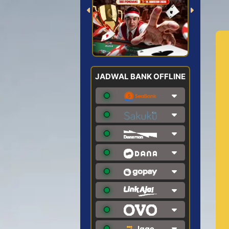
JADWAL BANK OFFLINE