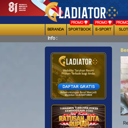
PROMO
PROMO
PROMO
PROM
BERANDA
SPORTBOOK
E-SPORT
SLO
Info :
Be
Re