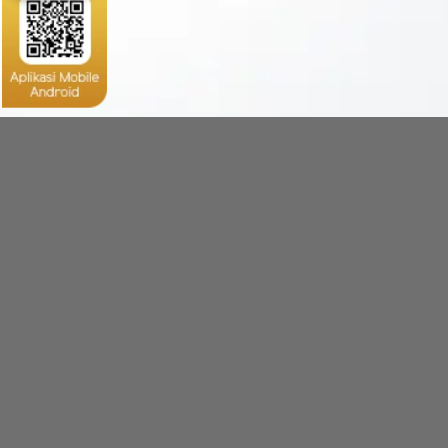
TENTANG KAMI
MOBILE
GLADIATOR88 Situs 