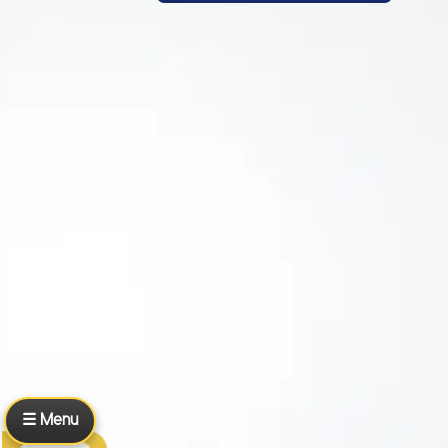
☰ Menu